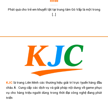
RR88
Phát quà cho trẻ em khuyết tật tại trung tâm Gò Vấp là một trong
[...]
Liên minh KJC ra mắt thị trường năm 2019
Năm 2020 – Ra mắt hệ sinh thái giải trí toàn cầu
Hệ sinh thái giải trí trực tuyến của liên minh ngày càng được
KJC
là trang Liên Minh các thương hiệu giải trí trực tyuến hàng đầu
hoàn thiện. Chúng tôi có đầy đủ các dịch vụ để thỏa mãn đam
châu Á . Cung cấp các dịch vụ và giải pháp nội dung về game phục
mê của hội viên như game online, mini game đổi thưởng,
vụ cho hàng triệu người dùng trong thời đại công nghệ đang phát
triển
hoặc dự đoán thể thao ảo. Tất cả đều được tích hợp trên 1
nền tảng duy nhất để người chơi nâng cao trải nghiệm, yên