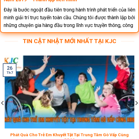
Đây là bước ngoặt đầu tiên trong hành trình phát triển của liên
minh giải trí trực tuyến toàn cầu. Chúng tôi được thành lập bởi
những chuyên gia hàng đầu trong lĩnh vực truyền thông, công
nghệ. Sứ mệnh của KJC là mang đến trải nghiệm giải trí an
TIN CẬT NHẬT MỚI NHẤT TẠI KJC
toàn, hiện đại và độc đáo cho người dùng. Ngay từ đầu, đơn
vị đã xây dựng nền tảng vững chắc và có định hướng rõ ràng,
cung cấp đa dạng sản phẩm và dàn nhân sự tài năng để tạo
tiền đề phát triển bền vững.
26
Th7
Sau 1 thời gian, tập đoàn lựa chọn Đông Nam Á làm khu vực
phát triển đầu tiên. Lý do là vì tại đây có tiềm năng dân số trẻ,
sự bùng nổ mạnh mẽ của công nghệ.
Các văn phòng đặt ở trung tâm của Singapore và cua Kuala
Lumpur. Trong thời gian này, liên minh tập trung đầu tư vào
nghiên cứu thị trường, tuyển dụng nhân sự bản địa và đảm
bảo kỹ thuật hiện đại để phục vụ người chơi trọn vẹn.
Phát Quà Cho Trẻ Em Khuyết Tật Tại Trung Tâm Gò Vấp Cùng