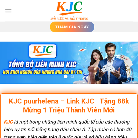
Skip
to
content
THAM GIA NGAY
KJC puurhelena – Link KJC | Tặng 88k
Mừng 1 Triệu Thành Viên Mới
KJC
là một trong những liên minh quốc tế của các thương
hiệu uy tín nổi tiếng hàng đầu châu Á. Tập đoàn có hơn 40
trang web, hiện diện trên 8 quốc gia và sở hữu hàng triệu